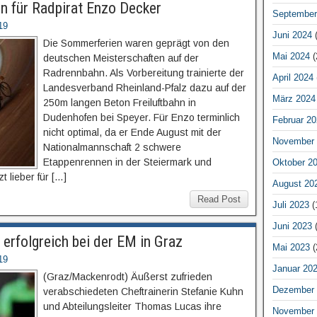
n für Radpirat Enzo Decker
September
19
Juni 2024
(
Die Sommerferien waren geprägt von den
Mai 2024
(
deutschen Meisterschaften auf der
Radrennbahn. Als Vorbereitung trainierte der
April 2024
Landesverband Rheinland-Pfalz dazu auf der
März 2024
250m langen Beton Freiluftbahn in
Dudenhofen bei Speyer. Für Enzo terminlich
Februar 20
nicht optimal, da er Ende August mit der
November 
Nationalmannschaft 2 schwere
Etappenrennen in der Steiermark und
Oktober 2
t lieber für […]
August 20
Read Post
Juli 2023
(
Juni 2023
(
erfolgreich bei der EM in Graz
Mai 2023
(
19
Januar 20
(Graz/Mackenrodt) Äußerst zufrieden
Dezember 
verabschiedeten Cheftrainerin Stefanie Kuhn
und Abteilungsleiter Thomas Lucas ihre
November 