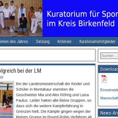
/innen des Jahres
Satzung
Kriterien
Kuratoriumsmitglieder
Download
olgreich bei der LM
19
Bei der Landesmeisterschaft der Kinder und
Schüler in Montabaur starteten die
Einzelmeld
Geschwister Mia und Alex Röhrig und Luisa
Mannschaf
Paulus. Leider hatten alle kleine Gruppen, so
dass sich die weitere Kampferfahrung in
Grenzen hielt. Die Kämpfe gingen wegen der
News-Ar
kleinen Gruppe im Round-Robin Verfahren ab