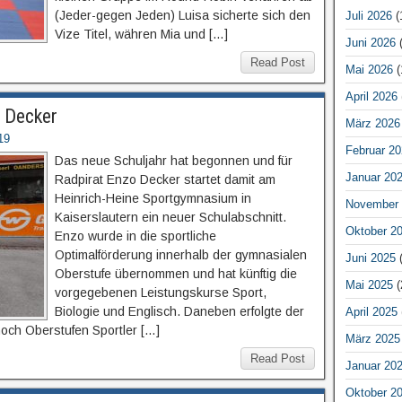
(Jeder-gegen Jeden) Luisa sicherte sich den
Juli 2026
(
Vize Titel, währen Mia und […]
Juni 2026
(
Read Post
Mai 2026
(
April 2026
o Decker
März 2026
19
Februar 20
Das neue Schuljahr hat begonnen und für
Januar 20
Radpirat Enzo Decker startet damit am
Heinrich-Heine Sportgymnasium in
November 
Kaiserslautern ein neuer Schulabschnitt.
Oktober 2
Enzo wurde in die sportliche
Optimalförderung innerhalb der gymnasialen
Juni 2025
(
Oberstufe übernommen und hat künftig die
Mai 2025
(
vorgegebenen Leistungskurse Sport,
Biologie und Englisch. Daneben erfolgte der
April 2025
noch Oberstufen Sportler […]
März 2025
Read Post
Januar 20
Oktober 2