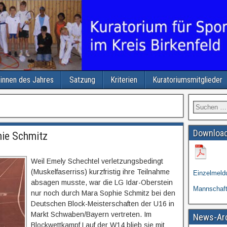
/innen des Jahres
Satzung
Kriterien
Kuratoriumsmitglieder
Download
hie Schmitz
Weil Emely Schechtel verletzungsbedingt
(Muskelfaserriss) kurzfristig ihre Teilnahme
Einzelmeld
absagen musste, war die LG Idar-Oberstein
Mannschaf
nur noch durch Mara Sophie Schmitz bei den
Deutschen Block-Meisterschaften der U16 in
Markt Schwaben/Bayern vertreten. Im
News-Ar
Blockwettkampf Lauf der W14 blieb sie mit