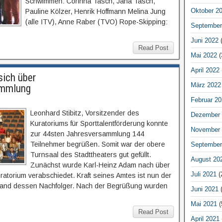
Schwimmen: Corinna Tasch, Jana Tasch,
Oktober 2
Pauline Kölzer, Henrik Hoffmann Melina Jung
(alle ITV), Anne Raber (TVO) Rope-Skipping:
September
Juni 2022
(
Read Post
Mai 2022
(
April 2022
sich über
März 2022
ammlung
Februar 20
Leonhard Stibitz, Vorsitzender des
Dezember 
Kuratoriums für Sporttalentförderung konnte
November 
zur 44sten Jahresversammlung 144
Teilnehmer begrüßen. Somit war der obere
September
Turnsaal des Stadttheaters gut gefüllt.
August 20
Zunächst wurde Karl-Heinz Adam nach über
Juli 2021
(
ratorium verabschiedet. Kraft seines Amtes ist nun der
lland dessen Nachfolger. Nach der Begrüßung wurden
Juni 2021
(
Mai 2021
(
Read Post
April 2021