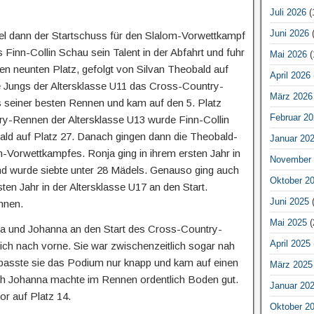
Juli 2026
(
Juni 2026
(
l dann der Startschuss für den Slalom-Vorwettkampf
s Finn-Collin Schau sein Talent in der Abfahrt und fuhr
Mai 2026
(
ken neunten Platz, gefolgt von Silvan Theobald auf
April 2026
ie Jungs der Altersklasse U11 das Cross-Country-
März 2026
 seiner besten Rennen und kam auf den 5. Platz
Februar 20
ry-Rennen der Altersklasse U13 wurde Finn-Collin
ald auf Platz 27. Danach gingen dann die Theobald-
Januar 20
-Vorwettkampfes. Ronja ging in ihrem ersten Jahr in
November 
und wurde siebte unter 28 Mädels. Genauso ging auch
Oktober 2
ten Jahr in der Altersklasse U17 an den Start.
Juni 2025
(
nnen.
Mai 2025
(
 und Johanna an den Start des Cross-Country-
April 2025
ich nach vorne. Sie war zwischenzeitlich sogar nah
erpasste sie das Podium nur knapp und kam auf einen
März 2025
uch Johanna machte im Rennen ordentlich Boden gut.
Januar 20
or auf Platz 14.
Oktober 2