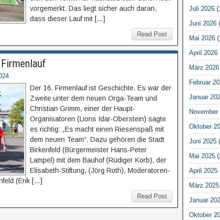
vorgemerkt. Das liegt sicher auch daran,
Juli 2026
(
dass dieser Lauf mit […]
Juni 2026
(
Read Post
Mai 2026
(
April 2026
 Firmenlauf
März 2026
024
Februar 20
Der 16. Firmenlauf ist Geschichte. Es war der
Januar 20
Zweite unter dem neuen Orga-Team und
Christian Grimm, einer der Haupt-
November 
Organisatoren (Lions Idar-Oberstein) sagte
Oktober 2
es richtig: „Es macht einen Riesenspaß mit
dem neuen Team“. Dazu gehören die Stadt
Juni 2025
(
Birkenfeld (Bürgermeister Hans-Peter
Mai 2025
(
Lampel) mit dem Bauhof (Rüdiger Korb), der
Elisabeth-Stiftung, (Jörg Roth), Moderatoren-
April 2025
feld (Erik […]
März 2025
Read Post
Januar 20
Oktober 2