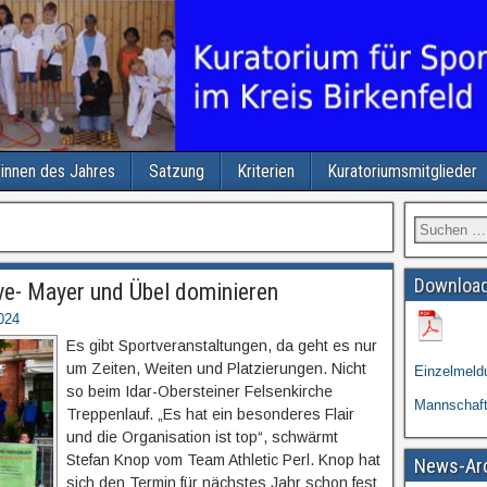
/innen des Jahres
Satzung
Kriterien
Kuratoriumsmitglieder
Download
ive- Mayer und Übel dominieren
024
Es gibt Sportveranstaltungen, da geht es nur
um Zeiten, Weiten und Platzierungen. Nicht
Einzelmeld
so beim Idar-Obersteiner Felsenkirche
Mannschaf
Treppenlauf. „Es hat ein besonderes Flair
und die Organisation ist top“, schwärmt
Stefan Knop vom Team Athletic Perl. Knop hat
News-Ar
sich den Termin für nächstes Jahr schon fest