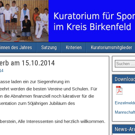
/innen des Jahres
Satzung
Kriterien
Kuratoriumsmitglieder
erb am 15.10.2014
14
Download
kasse laden ein zur Siegerehrung im
ehrt werden die besten Vereine und Schulen. Für
ie Abnahmen finanziell noch lukrativer für die
sentation zum 50jährigen Jubiläum des
Einzelmeld
Mannschaf
erstein, Alle Interessenten sind herzlich willkommen.
News-Ar